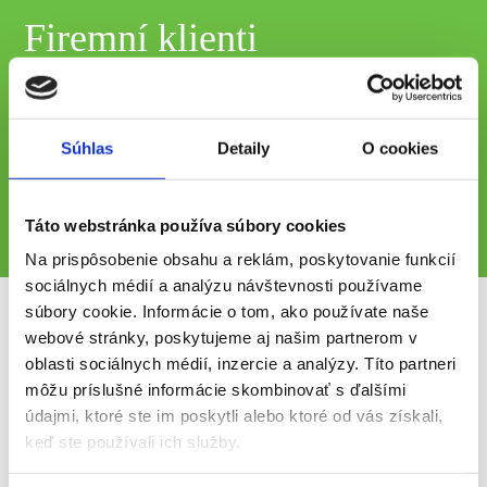
Firemní klienti
Súhlas
Detaily
O cookies
Správa aktív
Táto webstránka používa súbory cookies
Na prispôsobenie obsahu a reklám, poskytovanie funkcií
sociálnych médií a analýzu návštevnosti používame
súbory cookie. Informácie o tom, ako používate naše
webové stránky, poskytujeme aj našim partnerom v
oblasti sociálnych médií, inzercie a analýzy. Títo partneri
Stretnime sa nezáväzne,
môžu príslušné informácie skombinovať s ďalšími
radi Vám povieme o nás viac
údajmi, ktoré ste im poskytli alebo ktoré od vás získali,
keď ste používali ich služby.