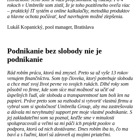
rokoch v Umbrelle som zistil, že je toho pozitívneho oveľa viac
– praktický IT systém a online kalkulačky, metodika produktov
a hlavne ochota počúvať, keď navrhujem možné zlepšenia.
Lukáš Kopanický, pool manager, Bratislava
Podnikanie bez slobody nie je
podnikanie
Rád robím prácu, ktorá má zmysel. Preto sa už vyše 13 rokov
venujem finančníctvu. Som typ človeka, ktorý potrebuje slobodu
a chce mať svoj život pevne vo svojich rukách. Dlhé roky som
pôsobil vo firme, kde som síce mal možnosť sa učiť od
úspešných ľudí, ale sloboda a transparentnosť tam boli len na
papieri. Práve preto som sa rozhodol si vytvoriť vlastnú firmu a
vybral som si spoločnosť Umbrella Group, aby ma zastrešovala
a dávala mi nevyhnutný support pre moje vlastné podnikanie. S
jej zakladateľmi som sa poznal, keďže sme v minulosti
spolupracovali a veľmi sa mi páči ich projekt poolov a
podpora, ktorú od nich dostávame. Dnes robím iba to, čo ma
baví a s ľuďmi, ktorí sú zároveň aj mojimi priateľmi.