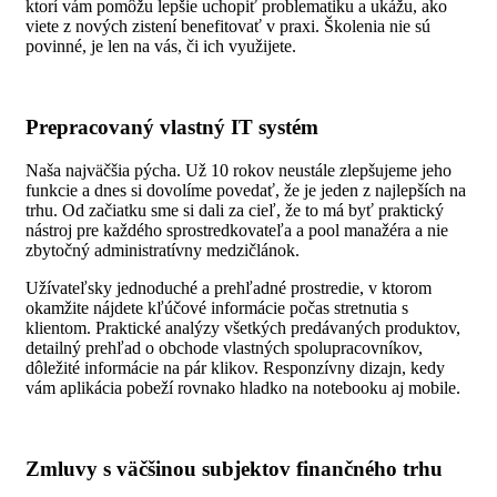
ktorí vám pomôžu lepšie uchopiť problematiku a ukážu, ako
viete z nových zistení benefitovať v praxi. Školenia nie sú
povinné, je len na vás, či ich využijete.
Prepracovaný vlastný IT systém
Naša najväčšia pýcha. Už 10 rokov neustále zlepšujeme jeho
funkcie a dnes si dovolíme povedať, že je jeden z najlepších na
trhu. Od začiatku sme si dali za cieľ, že to má byť praktický
nástroj pre každého sprostredkovateľa a pool manažéra a nie
zbytočný administratívny medzičlánok.
Užívateľsky jednoduché a prehľadné prostredie, v ktorom
okamžite nájdete kľúčové informácie počas stretnutia s
klientom. Praktické analýzy všetkých predávaných produktov,
detailný prehľad o obchode vlastných spolupracovníkov,
dôležité informácie na pár klikov. Responzívny dizajn, kedy
vám aplikácia pobeží rovnako hladko na notebooku aj mobile.
Zmluvy s väčšinou subjektov finančného trhu