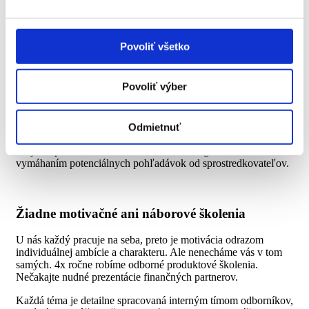
výbere produktov pre vašich klientov.
Povoliť všetko
Praktická právna podpora
Na všetky legislatívne zmeny sa pripravujeme starostlivo a
Povoliť výber
vopred. Sledujeme nové zákony a upravujeme dokumenty,
ktoré používate každý deň. Dôležité témy komunikujeme a
snažíme sa o to, aby ste boli neustále blízko diania na trhu.
Odmietnuť
Pomáhame pool managerom s riadením právnych vzťahov so
svojimi sprostredkovateľmi. Riešime celú agendu súvisiacu s
vymáhaním potenciálnych pohľadávok od sprostredkovateľov.
Žiadne motivačné ani náborové školenia
U nás každý pracuje na seba, preto je motivácia odrazom
individuálnej ambície a charakteru. Ale nenecháme vás v tom
samých. 4x ročne robíme odborné produktové školenia.
Nečakajte nudné prezentácie finančných partnerov.
Každá téma je detailne spracovaná interným tímom odborníkov,