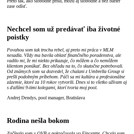
Preto tak, ako slobodne prišli, môžu aj slobodne a bez bariér
zase odísť.
Nechcel som už predávať iba životné
poistky
Povahou som tak trochu rebel, aj preto mi práca v MLM
nesadla. Vždy ma bavila oblasť finančného poradenstva, ale
vadilo mi, že mi niekto prikazuje, čo môžem a čo nemôžem
klientom ponúkať. Bez ohľadu na to, čo skutočne potrebovali.
Od známych som sa dozvedel, že chalani z Umbrella Group si
prešli podobným príbehom. Páči sa mi kultúra a profesionálne
zázemie, ktoré za 10 rokov vytvorili. Dnes si to všetko užívam aj
s ďalšími 9-timi kolegami, ktorí tvoria moj pool.
Andrej Dendys, pool manager, Bratislava
Rodina nešla bokom
Začínala som v OVB a pokračovala vo Fincentre. Chcela som