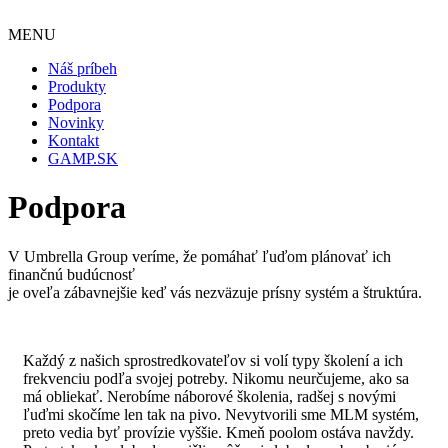
MENU
Náš príbeh
Produkty
Podpora
Novinky
Kontakt
GAMP.SK
Podpora
V Umbrella Group veríme, že pomáhať ľuďom plánovať ich
finančnú budúcnosť
je oveľa zábavnejšie keď vás nezväzuje prísny systém a štruktúra.
Každý z našich sprostredkovateľov si volí typy školení a ich
frekvenciu podľa svojej potreby. Nikomu neurčujeme, ako sa
má obliekať. Nerobíme náborové školenia, radšej s novými
ľuďmi skočíme len tak na pivo. Nevytvorili sme MLM systém,
preto vedia byť provízie vyššie. Kmeň poolom ostáva navždy.