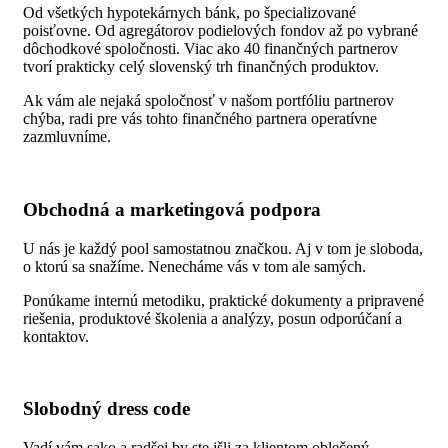
Od všetkých hypotekárnych bánk, po špecializované
poisťovne. Od agregátorov podielových fondov až po vybrané
dôchodkové spoločnosti. Viac ako 40 finančných partnerov
tvorí prakticky celý slovenský trh finančných produktov.
Ak vám ale nejaká spoločnosť v našom portfóliu partnerov
chýba, radi pre vás tohto finančného partnera operatívne
zazmluvníme.
Obchodná a marketingová podpora
U nás je každý pool samostatnou značkou. Aj v tom je sloboda,
o ktorú sa snažíme. Nenecháme vás v tom ale samých.
Ponúkame internú metodiku, praktické dokumenty a pripravené
riešenia, produktové školenia a analýzy, posun odporúčaní a
kontaktov.
Slobodný dress code
Vadí vám sako a radšej by ste išli za klientom oblečený