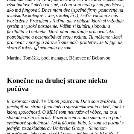
však budovať niečo vlastné, o čom som mala jasnú predstavu,
ako má fungovať. Dnes mám dve úspešné firmy postavené na
dvadsiatke kolegov, …resp. kolegýň :), keďže väčšinu z nás
tvoria ženy. Pracujem s ľuďmi, ale v oblasti, ktorá si vyžaduje
systém a vysoké nasadenie. Vážim si kultúru,slobodu a
flexibilitu v Umbrelle, ktorá nám umožňuje pracovať ako
potrebujeme a nezanedbávať svoju rodinu. Tu môžeme všetci
pracovať v pokoji a zároveň sme našli priateľov. Je to fajn už
skoro 6 rokov 🙂 nemenila by som.
Martina Tomášik, pool manager, Bánovce n/ Bebravou
Konečne na druhej strane niekto
počúva
8 rokov som strávil v Union poisťovni. Dlho som zvažoval, či
prestúpiť na stranu finančného sprostredkovania a keď, tak ku
ktorej spoločnosti. O MLM som neuvažoval vôbec, na to si
slobodu vážim až príliš. Pozeral som sa iba smerom na pool
systémové spoločnosti. Asi kľúčovým bolo, že som sa poznal s
jedným zo zakladateľov Umbrella Group – Šimonom
Horáčkom. Jeho som si vážil profesionálne aj ľudsky. Po 4