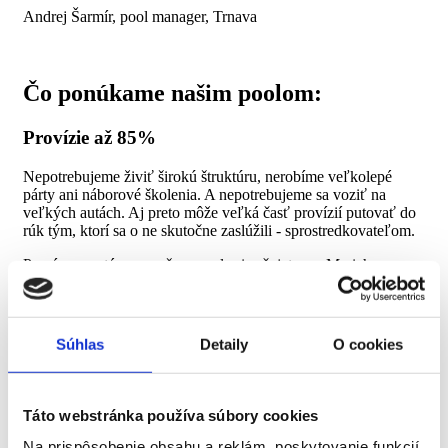
Andrej Šarmír, pool manager, Trnava
Čo ponúkame našim poolom:
Provízie až 85%
Nepotrebujeme živiť širokú štruktúru, nerobíme veľkolepé
párty ani náborové školenia. A nepotrebujeme sa voziť na
veľkých autách. Aj preto môže veľká časť provízií putovať do
rúk tým, ktorí sa o ne skutočne zaslúžili - sprostredkovateľom.
Provízny systém vo vašom poole si určujete vy. My ich na
základe vášho kľúča vyplácame jednotlivým
sprostredkovateľom, vždy spoľahlivo a na dvojtýždňovej báze.
Na kmeň zmlúv si nerobíme nárok, vlastníkom kmeňa zostáva
vždy pool.
Súhlas
Detaily
O cookies
Poolom rozďeľujeme aj všetky obejmové bonusy, ktoré od
finančných partnerov dostávame.
Táto webstránka používa súbory cookies
Na prispôsobenie obsahu a reklám, poskytovanie funkcií