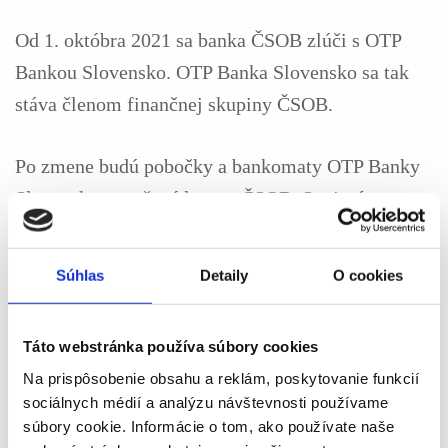
Od 1. októbra 2021 sa banka ČSOB zlúči s OTP
Bankou Slovensko. OTP Banka Slovensko sa tak
stáva členom finančnej skupiny ČSOB.
Po zmene budú pobočky a bankomaty OTP Banky
Slovensko označené logom ČSOB. Spojením
spoločností získavajú klienti tretiu najväčšiu sieť
bankomatov na Slovensku.
Súhlas
Detaily
O cookies
Pôvodné produkty OTP Banky už nebudú v predaji.
Táto webstránka používa súbory cookies
Na prispôsobenie obsahu a reklám, poskytovanie funkcií
Nemení sa elektronické bankovníctvo ani
sociálnych médií a analýzu návštevnosti používame
prihlasovacie údaje. Rovnako bude fungovať aj
súbory cookie. Informácie o tom, ako používate naše