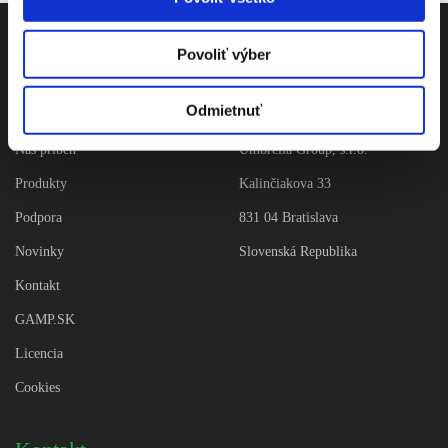
Povoliť výber
Odmietnuť
Navigácia
Adresa
Náš príbeh
Umbrella Group, s.r.o.
Produkty
Kalinčiakova 33
Podpora
831 04 Bratislava
Novinky
Slovenská Republika
Kontakt
GAMP.SK
Licencia
Cookies